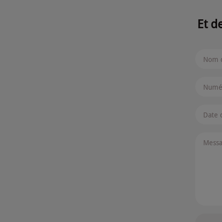
Et d
Nom d
Numér
Date 
Mess