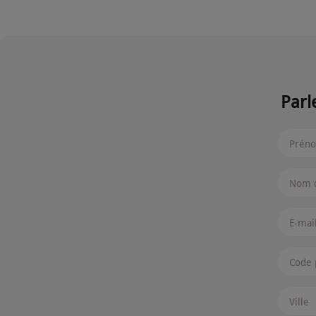
Parl
Prén
Nom d
E-mai
Code 
Ville