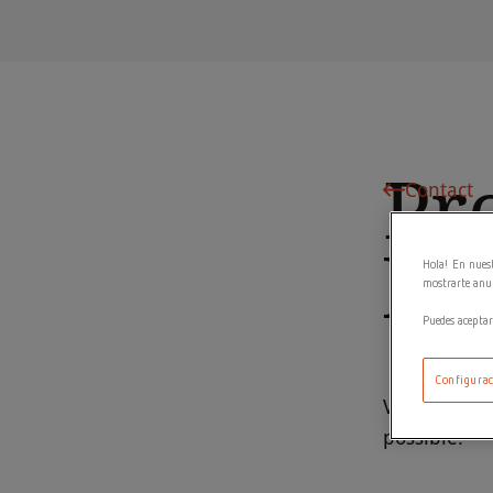
Pr
Contact
le
Hola! En nuest
mostrarte anun
Puedes aceptar
Configurac
Veuillez rem
possible.