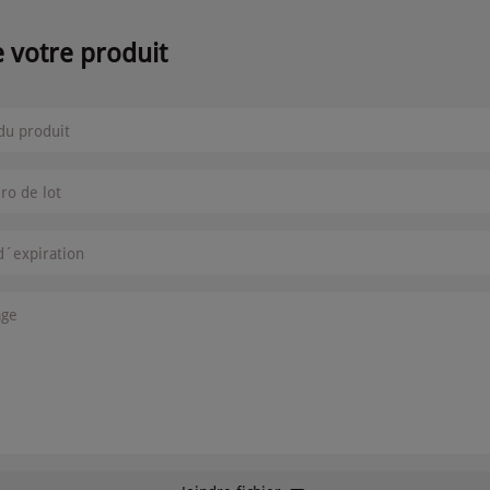
e votre produit
u produit
o de lot
d´expiration
age