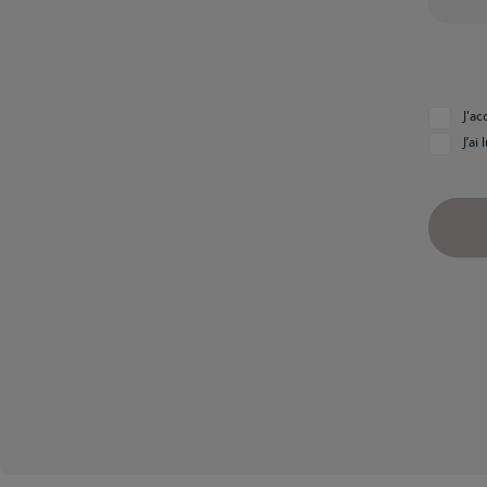
J'a
J’ai