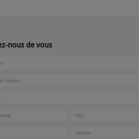
ez-nous de vous
om
e famille
l
postal
Pays
Adresse