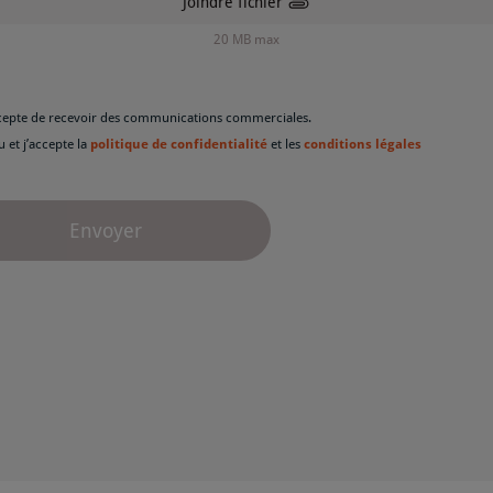
Joindre fichier
20 MB max
ccepte de recevoir des communications commerciales.
 lu et j’accepte la
politique de confidentialité
et les
conditions légales
Envoyer