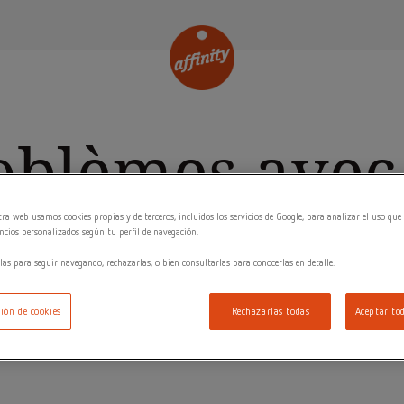
oblèmes avec
s produits
ra web usamos cookies propias y de terceros, incluidos los servicios de Google, para analizar el uso que 
cios personalizados según tu perfil de navegación.
las para seguir navegando, rechazarlas, o bien consultarlas para conocerlas en detalle.
ión de cookies
Rechazarlas todas
Aceptar tod
plir le formulaire ci-dessous. Nous vous contacterons