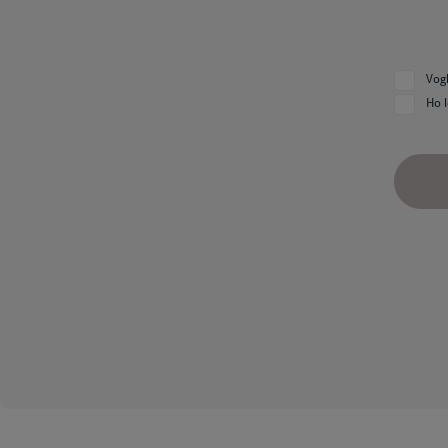
Vogl
Ho l