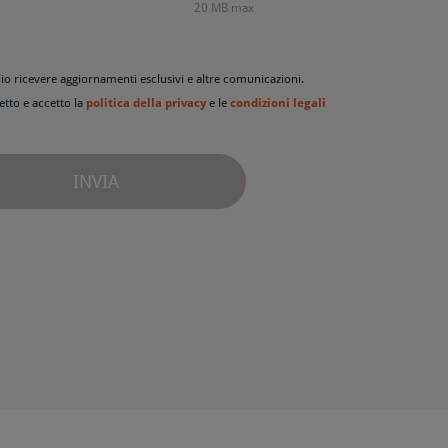
20 MB max
io ricevere aggiornamenti esclusivi e altre comunicazioni.
etto e accetto la
politica della privacy
e le
condizioni legali
INVIA