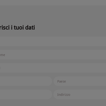
isci i tuoi dati
e
ome
l
Paese
Indirizzo