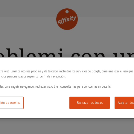
oblemi con u
odotto
ra web usamos cookies propias y de terceros, incluidos los servicios de Google, para analizar el uso que 
cios personalizados según tu perfil de navegación.
las para seguir navegando, rechazarlas, o bien consultarlas para conocerlas en detalle.
ión de cookies
Rechazarlas todas
Aceptar tod
tuoi dati e ti risponderemo al più presto.