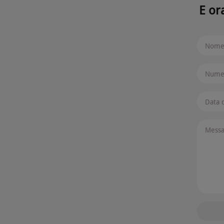
E or
Nome 
Numer
Data 
Messa