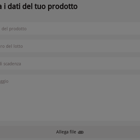
a i dati del tuo prodotto
del prodotto
o del lotto
di scadenza
ggio
Allega file