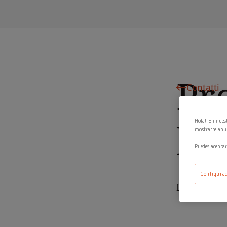
Pr
Contatti
pr
Hola! En nuest
mostrarte anun
Puedes aceptar
Configurac
Inserisci i 