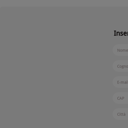
Inser
Nom
Cogn
E-mai
CAP
Città