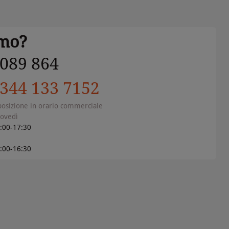
amo?
 089 864
 344 133 7152
posizione in orario commerciale
iovedì
4:00-17:30
4:00-16:30