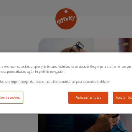
ra web usamos cookies propias y de terceros, incluidos los servicios de Google, para analizar el uso que 
cios personalizados según tu perfil de navegación.
las para seguir navegando, rechazarlas, o bien consultarlas para conocerlas en detalle.
ión de cookies
Rechazarlas todas
Aceptar tod