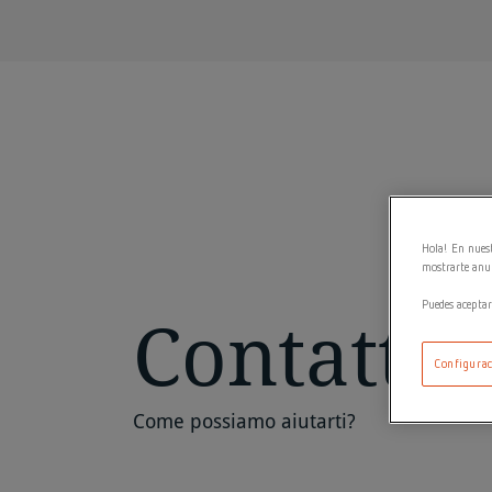
Hola! En nuest
mostrarte anun
Puedes aceptar
Contatti
Configurac
Come possiamo aiutarti?