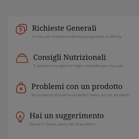
Richieste Generali
Scrivici per richiedere informazioni generali su Affinity.
Consigli Nutrizionali
Ti aiutiamo a scegliere il miglior prodotto per il tuo pet.
Problemi con un prodotto
Sei scontento di qualche prodotto? Siamo qui per ascoltarti.
Hai un suggerimento
Davvero? Grazie, siamo lieti di ascoltarti.