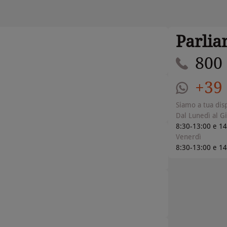
Parli
800
+39
Siamo a tua dis
Dal Lunedì al G
8:30-13:00 e 1
Venerdì
8:30-13:00 e 1